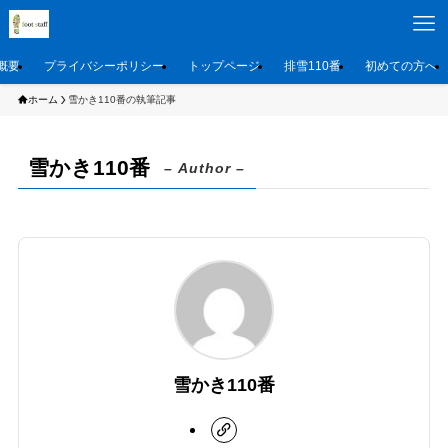
概要
プライバシーポリシー
トップページ
排雪110番
初めての方へ
ホーム
雪かき110番の執筆記事
雪かき110番
– Author –
雪かき110番