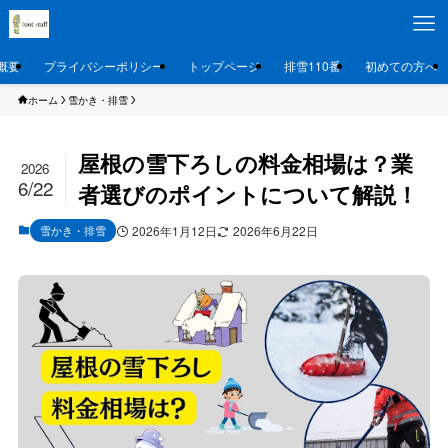
概要
プライバシーポリシー
トップページ
排雪110番
初めての方へ
ホーム
雪かき・排雪
屋根の雪下ろしの料金相場は？業
2026
6/22
者選びのポイントについて解説！
雪かき・排雪
2026年1月12日
2026年6月22日